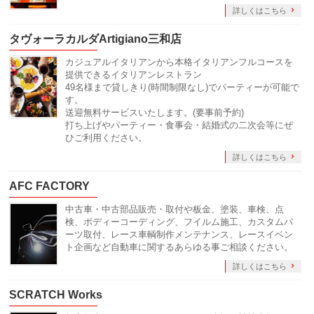
詳しくはこちら
タヴォーラカルダArtigiano三和店
カジュアルイタリアンから本格イタリアンフルコースを
提供できるイタリアンレストラン
49名様まで貸しきり(時間制限なし)でパーティーが可能で
す。
送迎無料サービスいたします。(要事前予約)
打ち上げやパーティー・食事会・結婚式の二次会等にぜ
ひご利用ください。
詳しくはこちら
AFC FACTORY
中古車・中古部品販売・取付や板金、塗装、車検、点
検、ボディーコーディング、フイルム施工、カスタムパ
ーツ取付、レース車輌制作メンテナンス、レースイベン
ト企画など自動車に関するあらゆる事ご相談ください。
詳しくはこちら
SCRATCH Works